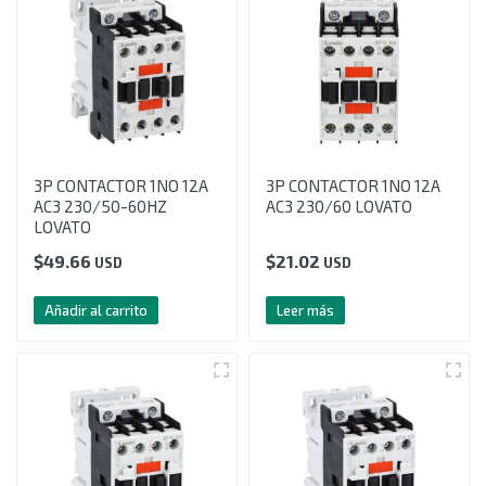
3P CONTACTOR 1NO 12A
3P CONTACTOR 1NO 12A
AC3 230/50-60HZ
AC3 230/60 LOVATO
LOVATO
$
49.66
$
21.02
USD
USD
Añadir al carrito
Leer más