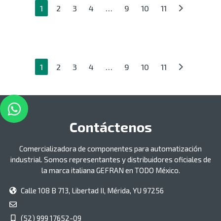
1
2
3
4
…
9
10
11
1
2
3
4
…
9
10
11
Contáctenos
Comercializadora de componentes para automatización
industrial. Somos representantes y distribuidores oficiales de
la marca italiana GEFRAN en TODO México.
Calle 108 B 713, Libertad II, Mérida, YU 97256
(52) 999 17652-09