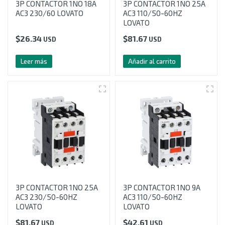
3P CONTACTOR 1NO 18A
3P CONTACTOR 1NO 25A
AC3 230/60 LOVATO
AC3 110/50-60HZ
LOVATO
$
26.34
$
81.67
USD
USD
Leer más
Añadir al carrito
3P CONTACTOR 1NO 25A
3P CONTACTOR 1NO 9A
AC3 230/50-60HZ
AC3 110/50-60HZ
LOVATO
LOVATO
$
81.67
$
42.61
USD
USD