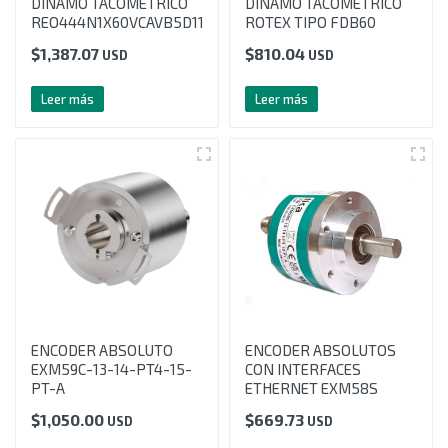
DINAMO TACOMETRICO
DINAMO TACOMETRICO
REO444N1X60VCAVB5D11
ROTEX TIPO FDB60
$
1,387.07
$
810.04
USD
USD
Leer más
Leer más
ENCODER ABSOLUTO
ENCODER ABSOLUTOS
EXM59C-13-14-PT4-15-
CON INTERFACES
PT-A
ETHERNET EXM58S
$
1,050.00
$
669.73
USD
USD