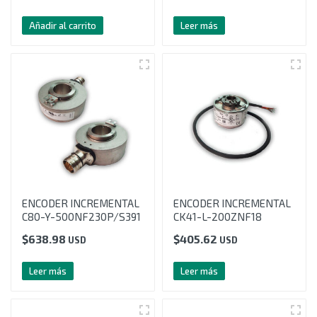
Añadir al carrito
Leer más
ENCODER INCREMENTAL
ENCODER INCREMENTAL
C80-Y-500NF230P/S391
CK41-L-200ZNF18
$
638.98
$
405.62
USD
USD
Leer más
Leer más