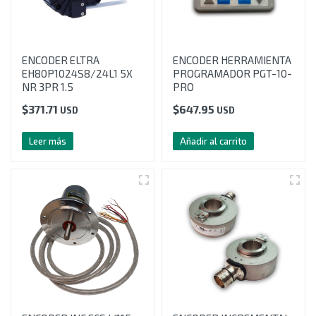
ENCODER ELTRA
ENCODER HERRAMIENTA
EH80P1024S8/24L1 5X
PROGRAMADOR PGT-10-
NR 3PR 1.5
PRO
$
371.71
$
647.95
USD
USD
Leer más
Añadir al carrito