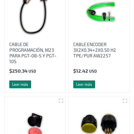
CABLE DE
CABLE ENCODER
PROGRAMACIÓN, M23
3X2X0.34+2X0.50 H2
PARA PGT-08-S Y PGT-
TPE/PUR AW2257
10S
$
250.34
$
12.42
USD
USD
Leer más
Leer más