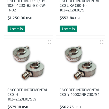
ENCODER INC ECS I/115-
ENCODER INCREMENTAL
1024-1230-BZ-BZ-CW-
C80 LIKA C80-H-
R-02
1024ZCZ430/S 1
$
1,250.00
$
552.84
USD
USD
Leer más
Leer más
ENCODER INCREMENTAL
ENCODER INCREMENTAL
C80-H-
C80-Y-1000ZNF 230/S 1
1024ZCZ430/S391
$
579.18
$
562.75
USD
USD