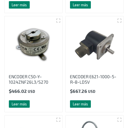
Leer más
Leer más
ENCODER C50-Y-
ENCODER E621-1000-5-
1024ZNF26L3/S270
R-8-LD5V
$
466.02
$
667.26
USD
USD
Leer más
Leer más