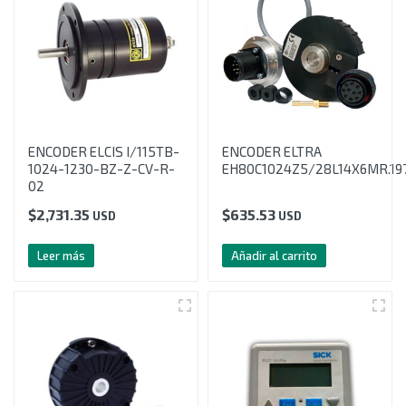
ENCODER ELCIS I/115TB-
ENCODER ELTRA
1024-1230-BZ-Z-CV-R-
EH80C1024Z5/28L14X6MR.19
02
$
2,731.35
$
635.53
USD
USD
Leer más
Añadir al carrito