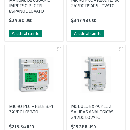
MANUAL DE USUARIO
MICRO PLC – RELE 12/80
IMPRESO PLC EN
24VDC RS485 LOVATO
ESPAÑOL LOVATO
$
24.90
$
347.48
USD
USD
Añadir al carrito
Añadir al carrito
MICRO PLC – RELE 8/4
MODULO EXPA PLC 2
24VDC LOVATO
SALIDAS ANALOGICAS
24VDC LOVATO
$
215.54
$
197.88
USD
USD