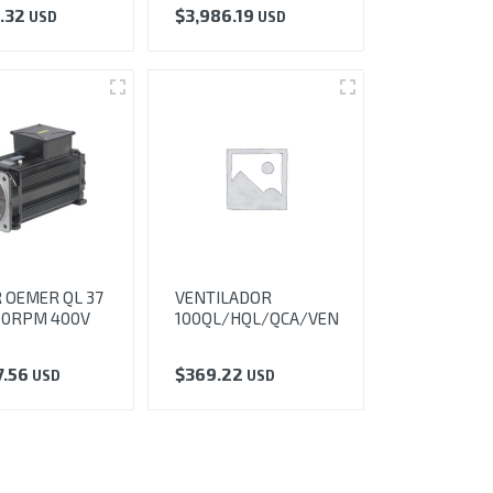
0.32
$
3,986.19
USD
USD
 OEMER QL 37
VENTILADOR
00RPM 400V
100QL/HQL/QCA/VEN
7.56
$
369.22
USD
USD