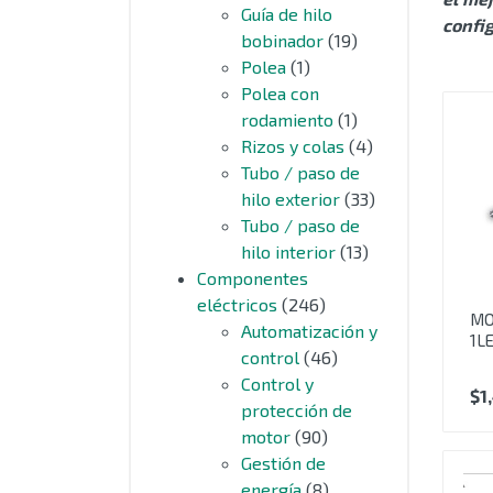
Guía de hilo
config
bobinador
(19)
Polea
(1)
Polea con
rodamiento
(1)
Rizos y colas
(4)
Tubo / paso de
hilo exterior
(33)
Tubo / paso de
hilo interior
(13)
Componentes
eléctricos
(246)
MO
Automatización y
1L
control
(46)
Control y
$
1
protección de
motor
(90)
Gestión de
energía
(8)