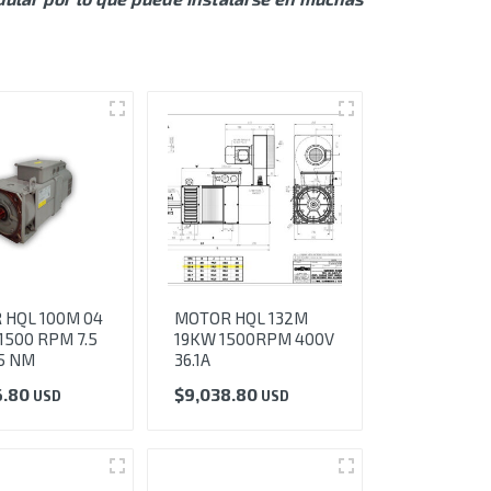
 HQL 100M 04
MOTOR HQL 132M
1500 RPM 7.5
19KW 1500RPM 400V
5 NM
36.1A
6.80
$
9,038.80
USD
USD