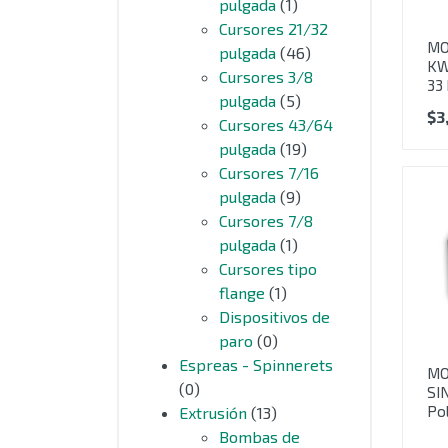
pulgada
(1)
Cursores 21/32
MO
pulgada
(46)
KW
Cursores 3/8
33
pulgada
(5)
$
3
Cursores 43/64
pulgada
(19)
Cursores 7/16
pulgada
(9)
Cursores 7/8
pulgada
(1)
Cursores tipo
flange
(1)
Dispositivos de
paro
(0)
Espreas - Spinnerets
MO
(0)
SI
Po
Extrusión
(13)
Bombas de