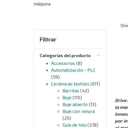
máquina
MOTORES
EXTRUSIÓN
Sho
COMPONENTES ELÉCTRICOS
Filtrar
CURSORES NYLON
Categorías del producto
CERÁMICAS TEXTILES
Accesiorios
(8)
Automatización - PLC
AUTOMATIZACIÓN - PLC
(59)
Cerámicas textiles
(611)
ACCESIORIOS
Barritas
(42)
Buje
(110)
Drive 
OUTLET
Buje abierto
(13)
la mar
Buje con ranura
innova
SIN CATEGORIZAR
(25)
por i
Guía de hilo
(278)
el me