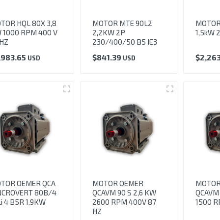
TOR HQL 80X 3,8
MOTOR MTE 90L2
MOTOR
 1000 RPM 400 V
2,2KW 2P
1,5kW 
 HZ
230/400/50 B5 IE3
,983.65
$
841.39
$
2,26
USD
USD
TOR OEMER QCA
MOTOR OEMER
MOTOR
NCROVERT 80B/4
QCAVM 90 S 2,6 KW
QCAVM 
li 4 B5R 1.9KW
2600 RPM 400V 87
1500 
HZ