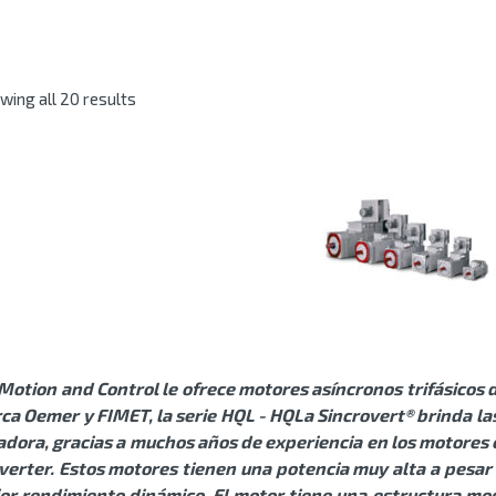
wing all 20 results
Motion and Control le ofrece motores asíncronos trifásicos 
ca Oemer y FIMET, la serie HQL - HQLa Sincrovert® brinda la
dora, gracias a muchos años de experiencia en los motores 
nverter. Estos motores tienen una potencia muy alta a pesar
jor rendimiento dinámico. El motor tiene una estructura mo