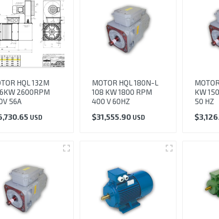
TOR HQL 132M
MOTOR HQL 180N-L
MOTOR 
.6KW 2600RPM
108 KW 1800 RPM
KW 150
0V 56A
400 V 60HZ
50 HZ
6,730.65
$
31,555.90
$
3,126
USD
USD