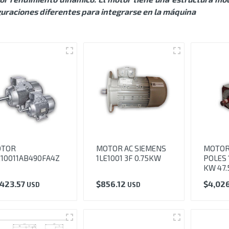
uraciones diferentes para integrarse en la máquina
TOR
MOTOR AC SIEMENS
MOTOR
E10011AB490FA4Z
1LE1001 3F 0.75KW
POLES 
KW 47.
,423.57
$
856.12
$
4,02
USD
USD