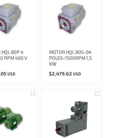
HQL 80P 4
MOTOR HQL 80S-04
0 RPM 400 V
POLES-1500RPM 1,5
KW
.05
$
2,479.62
USD
USD