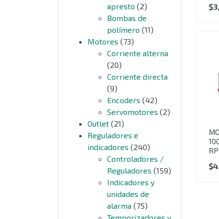
apresto
(2)
$
3
Bombas de
polímero
(11)
Motores
(73)
Corriente alterna
(20)
Corriente directa
(9)
Encoders
(42)
Servomotores
(2)
Outlet
(21)
MO
Reguladores e
100
indicadores
(240)
RP
Controladores /
$
4
Reguladores
(159)
Indicadores y
unidades de
alarma
(75)
Temporizadores y