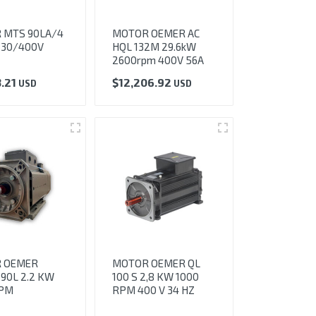
 MTS 90LA/4
MOTOR OEMER AC
230/400V
HQL 132M 29.6kW
2600rpm 400V 56A
3.21
$
12,206.92
USD
USD
 OEMER
MOTOR OEMER QL
90L 2.2 KW
100 S 2,8 KW 1000
RPM
RPM 400 V 34 HZ