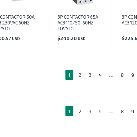
 CONTACTOR 50A
3P CONTACTOR 65A
3P CON
3 230VAC 60HZ
AC3 110/50-60HZ
AC3 12
VATO
LOVATO
00.57
$
240.20
$
225.
USD
USD
1
2
3
4
…
8
9
1
2
3
4
…
8
9