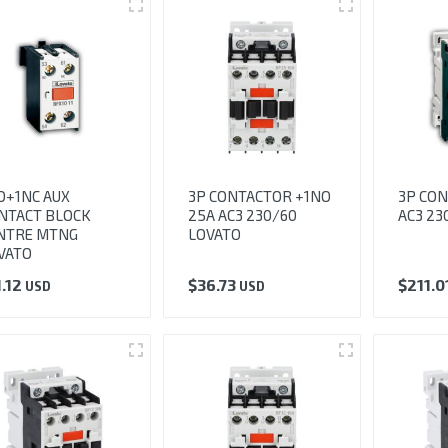
O+1NC AUX
3P CONTACTOR +1NO
3P CON
NTACT BLOCK
25A AC3 230/60
AC3 23
NTRE MTNG
LOVATO
VATO
1.12
$
36.73
$
211.0
USD
USD