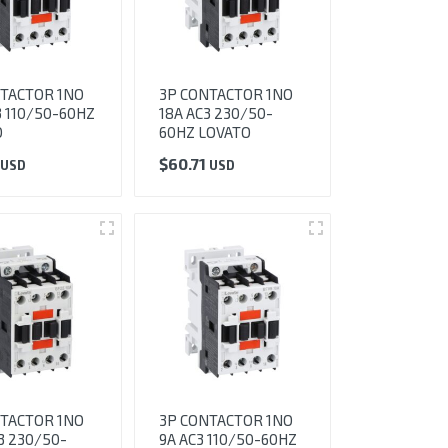
TACTOR 1NO
3P CONTACTOR 1NO
3 110/50-60HZ
18A AC3 230/50-
O
60HZ LOVATO
$
60.71
USD
USD
TACTOR 1NO
3P CONTACTOR 1NO
3 230/50-
9A AC3 110/50-60HZ