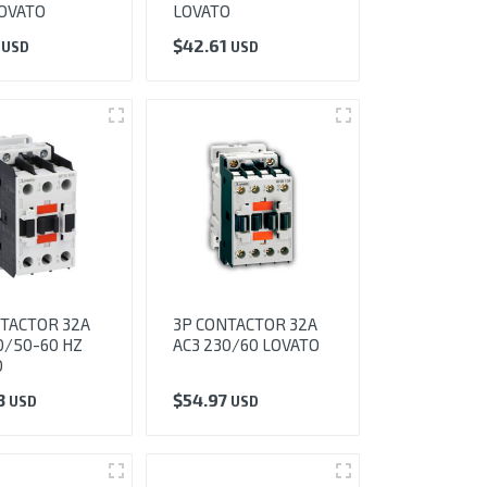
OVATO
LOVATO
7
$
42.61
USD
USD
TACTOR 32A
3P CONTACTOR 32A
0/50-60 HZ
AC3 230/60 LOVATO
O
3
$
54.97
USD
USD