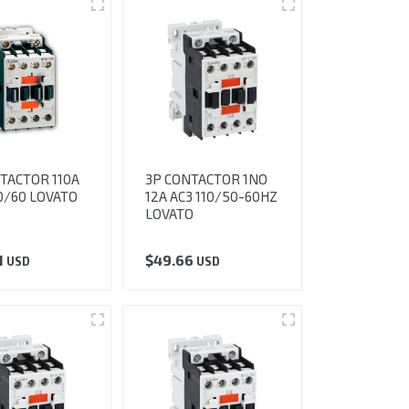
TACTOR 110A
3P CONTACTOR 1NO
0/60 LOVATO
12A AC3 110/50-60HZ
LOVATO
1
$
49.66
USD
USD