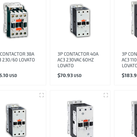
 CONTACTOR 38A
3P CONTACTOR 40A
3P CON
3 230/60 LOVATO
AC3 230VAC 6OHZ
AC3 11
LOVATO
LOVAT
5.10
$
70.93
$
183.
USD
USD