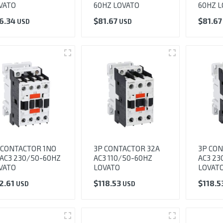
VATO
60HZ LOVATO
60HZ L
6.34
$
81.67
$
81.6
USD
USD
 CONTACTOR 1NO
3P CONTACTOR 32A
3P CON
 AC3 230/50-60HZ
AC3 110/50-60HZ
AC3 23
VATO
LOVATO
LOVAT
2.61
$
118.53
$
118.5
USD
USD