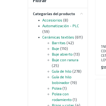
Filtrar
MOTORES
Categorías del producto
EXTRUSIÓN
Accesiorios
(8)
Automatización - PLC
COMPONENTES ELÉCTRICOS
(59)
Cerámicas textiles
(611)
CURSORES NYLON
Barritas
(42)
1N
Buje
(110)
CERÁMICAS TEXTILES
CO
Buje abierto
(13)
CE
Buje con ranura
LO
AUTOMATIZACIÓN - PLC
(25)
$
1
Guía de hilo
(278)
ACCESIORIOS
Guía de hilo
bobinador
(19)
OUTLET
Polea
(1)
Polea con
SIN CATEGORIZAR
rodamiento
(1)
Rizos y colas
(4)