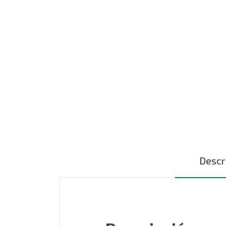
MOTORES
EXTRUSIÓN
COMPONENTES ELÉCTRICOS
CURSORES NYLON
CERÁMICAS TEXTILES
AUTOMATIZACIÓN - PLC
ACCESIORIOS
Descr
OUTLET
SIN CATEGORIZAR