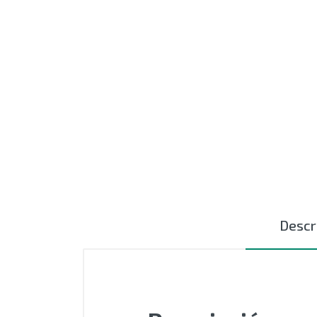
MOTORES
EXTRUSIÓN
COMPONENTES ELÉCTRICOS
CURSORES NYLON
CERÁMICAS TEXTILES
AUTOMATIZACIÓN - PLC
ACCESIORIOS
Descr
OUTLET
SIN CATEGORIZAR