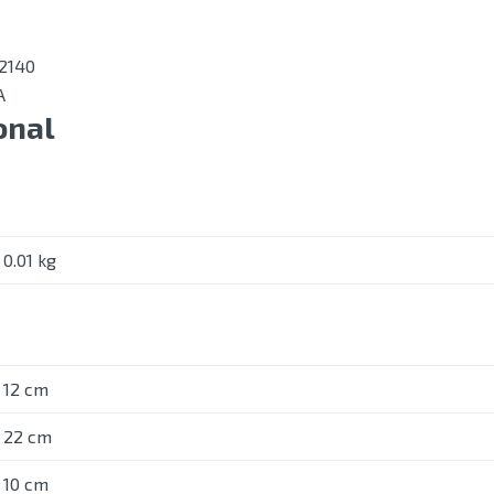
2140
A
onal
0.01 kg
12 cm
22 cm
10 cm