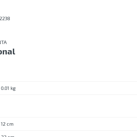
 2238
NTA
onal
0.01 kg
12 cm
22 cm