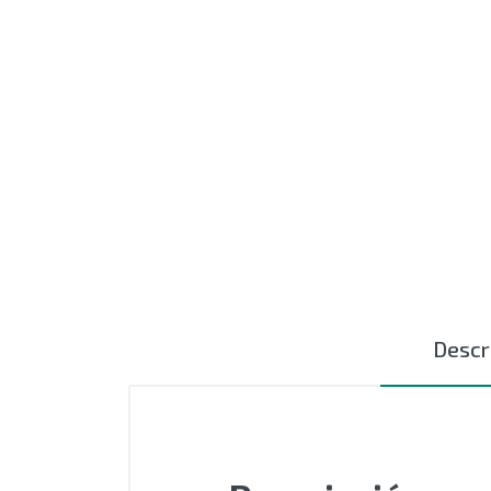
MOTORES
EXTRUSIÓN
COMPONENTES ELÉCTRICOS
CURSORES NYLON
CERÁMICAS TEXTILES
AUTOMATIZACIÓN - PLC
ACCESIORIOS
Descr
OUTLET
SIN CATEGORIZAR