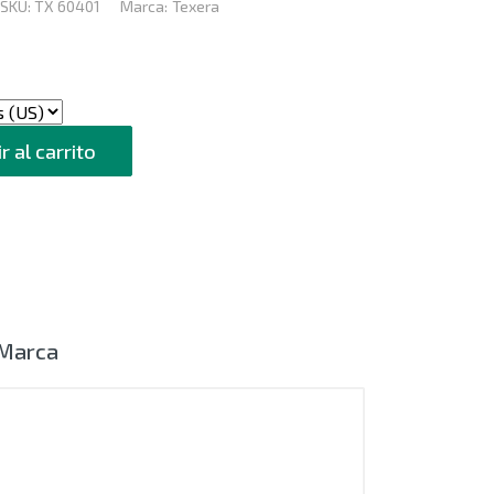
SKU:
TX 60401
Marca:
Texera
r al carrito
Marca