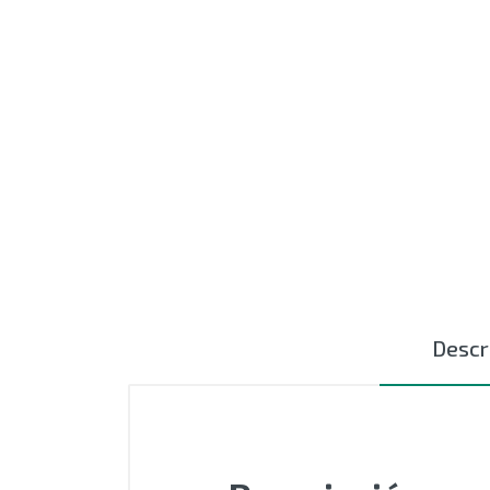
MOTORES
EXTRUSIÓN
COMPONENTES ELÉCTRICOS
CURSORES NYLON
CERÁMICAS TEXTILES
AUTOMATIZACIÓN - PLC
ACCESIORIOS
Descr
OUTLET
SIN CATEGORIZAR