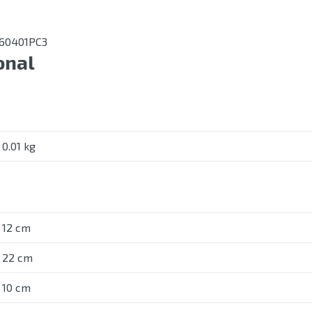
 60401PC3
onal
0.01 kg
12 cm
22 cm
10 cm