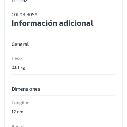
D = 7.62
COLOR ROSA
Información adicional
General
Peso
0.01 kg
Dimensiones
Longitud
12 cm
Ancho