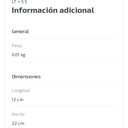
LT = 5.5
Información adicional
General
Peso
0.01 kg
Dimensiones
Longitud
12 cm
Ancho
22 cm