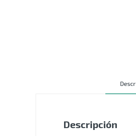
MOTORES
EXTRUSIÓN
COMPONENTES ELÉCTRICOS
CURSORES NYLON
CERÁMICAS TEXTILES
AUTOMATIZACIÓN - PLC
Descr
ACCESIORIOS
OUTLET
Descripción
SIN CATEGORIZAR