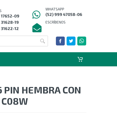
WHATSAPP
S
(52) 999 47058-06
9 17652-09
 31628-19
ESCRÍBENOS
 31622-12
6 PIN HEMBRA CON
T C08W