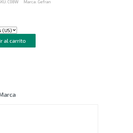
SKU:
C08W
Marca:
Gefran
r al carrito
Marca