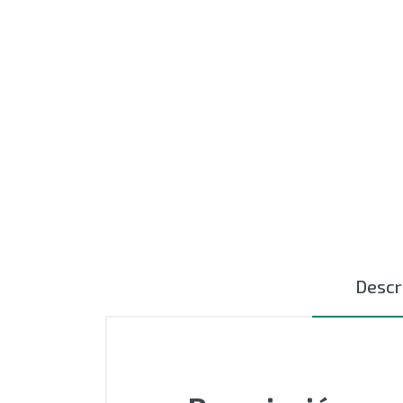
MOTORES
EXTRUSIÓN
COMPONENTES ELÉCTRICOS
CURSORES NYLON
CERÁMICAS TEXTILES
AUTOMATIZACIÓN - PLC
ACCESIORIOS
Descr
OUTLET
SIN CATEGORIZAR