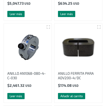
$
5,047.73
$
634.25
USD
USD
Leer más
Leer más
ANILLO AN1068-080-4-
ANILLO FERRITA PARA
C-030
ADV200-4/DC
$
2,461.32
$
174.08
USD
USD
Leer más
Añadir al carrito