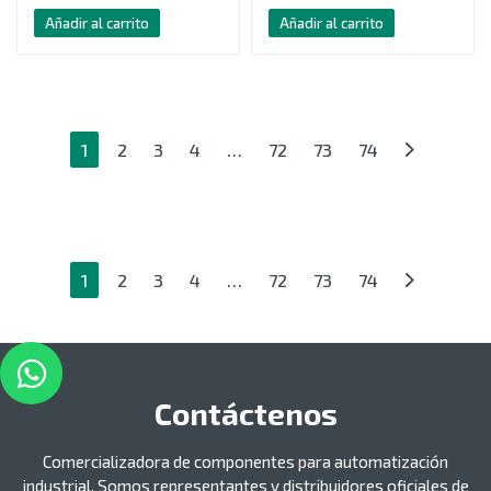
Añadir al carrito
Añadir al carrito
1
2
3
4
…
72
73
74
1
2
3
4
…
72
73
74
Contáctenos
Comercializadora de componentes para automatización
industrial. Somos representantes y distribuidores oficiales de