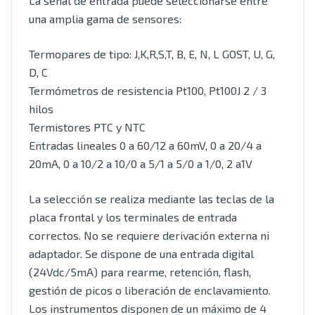
La señal de entrada puede seleccionarse entre
una amplia gama de sensores:
Termopares de tipo: J,K,R,S,T, B, E, N, L GOST, U, G,
D, C
Termómetros de resistencia Pt100, Pt100J 2 / 3
hilos
Termistores PTC y NTC
Entradas lineales 0 a 60/12 a 60mV, 0 a 20/4 a
20mA, 0 a 10/2 a 10/0 a 5/1 a 5/0 a 1/0, 2 a1V
La selección se realiza mediante las teclas de la
placa frontal y los terminales de entrada
correctos. No se requiere derivación externa ni
adaptador. Se dispone de una entrada digital
(24Vdc/5mA) para rearme, retención, flash,
gestión de picos o liberación de enclavamiento.
Los instrumentos disponen de un máximo de 4