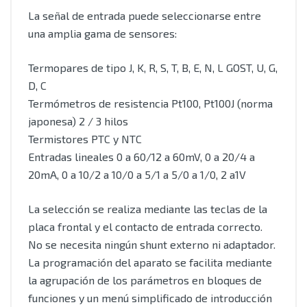
La señal de entrada puede seleccionarse entre
una amplia gama de sensores:
Termopares de tipo J, K, R, S, T, B, E, N, L GOST, U, G,
D, C
Termómetros de resistencia Pt100, Pt100J (norma
japonesa) 2 / 3 hilos
Termistores PTC y NTC
Entradas lineales 0 a 60/12 a 60mV, 0 a 20/4 a
20mA, 0 a 10/2 a 10/0 a 5/1 a 5/0 a 1/0, 2 a1V
La selección se realiza mediante las teclas de la
placa frontal y el contacto de entrada correcto.
No se necesita ningún shunt externo ni adaptador.
La programación del aparato se facilita mediante
la agrupación de los parámetros en bloques de
funciones y un menú simplificado de introducción