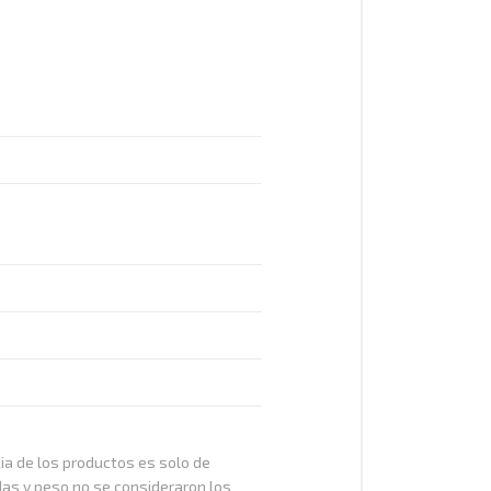
cia de los productos es solo de
das y peso no se consideraron los