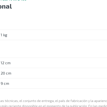
onal
1 kg
12 cm
20 cm
9 cm
as técnicas, el conjunto de entrega, el país de fabricación y la aparien
n más reciente disponible en el momento de la publicación. En las medi