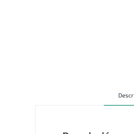
MOTORES
EXTRUSIÓN
COMPONENTES ELÉCTRICOS
CURSORES NYLON
CERÁMICAS TEXTILES
AUTOMATIZACIÓN - PLC
ACCESIORIOS
Descr
OUTLET
SIN CATEGORIZAR