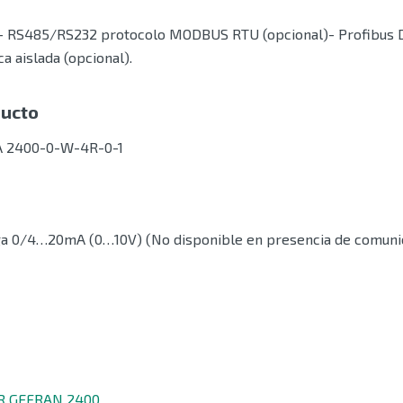
e:- RS485/RS232 protocolo MODBUS RTU (opcional)- Profibus D
a aislada (opcional).
ducto
 2400-0-W-4R-0-1
óga 0/4…20mA (0…10V) (No disponible en presencia de comunic
OR GEFRAN 2400