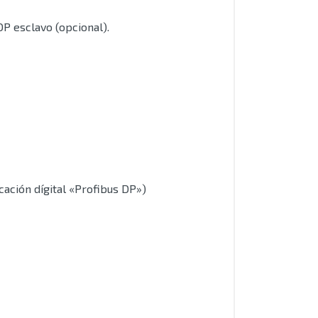
P esclavo (opcional).
ación dígital «Profibus DP»)