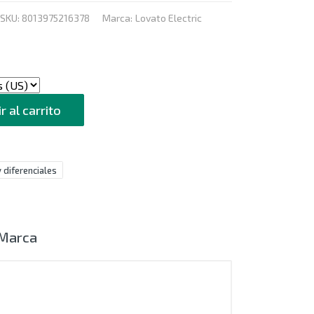
SKU:
8013975216378
Marca:
Lovato Electric
r al carrito
 diferenciales
Marca