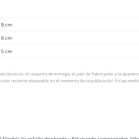
9 cm
9 cm
5 cm
as técnicas, el conjunto de entrega, el país de fabricación y la aparien
n más reciente disponible en el momento de la publicación. En las medi
 Electric ha estado diseñando y fabricando componentes eléct