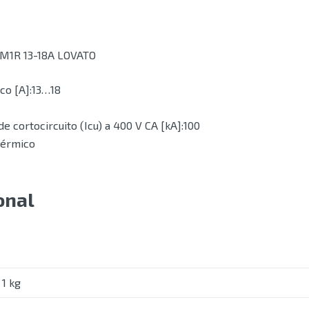
1R 13-18A LOVATO
co [A]:13…18
e cortocircuito (Icu) a 400 V CA [kA]:100
térmico
onal
1 kg