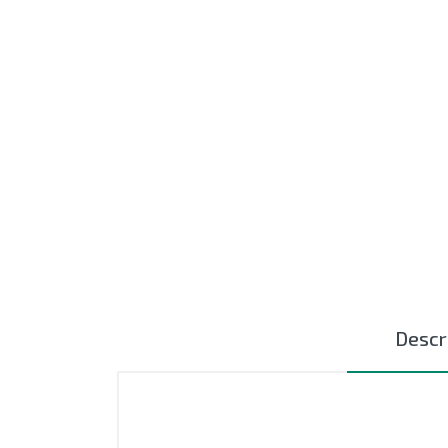
MOTORES
EXTRUSIÓN
COMPONENTES ELÉCTRICOS
CURSORES NYLON
CERÁMICAS TEXTILES
AUTOMATIZACIÓN - PLC
ACCESIORIOS
Descr
OUTLET
SIN CATEGORIZAR