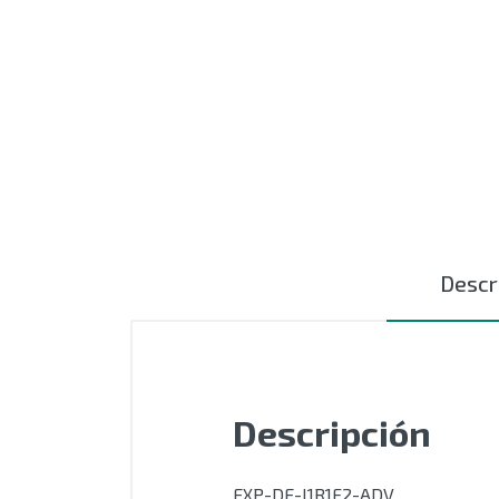
MOTORES
EXTRUSIÓN
COMPONENTES ELÉCTRICOS
CURSORES NYLON
CERÁMICAS TEXTILES
Descr
AUTOMATIZACIÓN - PLC
ACCESIORIOS
OUTLET
Descripción
SIN CATEGORIZAR
EXP-DE-I1R1F2-ADV