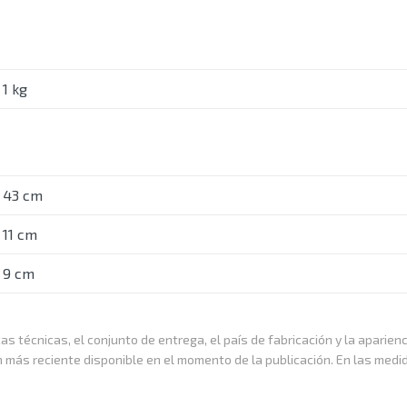
1 kg
43 cm
11 cm
9 cm
as técnicas, el conjunto de entrega, el país de fabricación y la aparien
n más reciente disponible en el momento de la publicación. En las medi