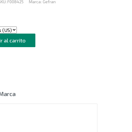
SKU:
F008425
Marca:
Gefran
r al carrito
Marca