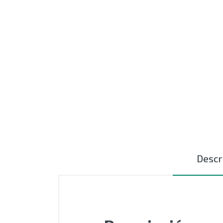
MOTORES
EXTRUSIÓN
COMPONENTES ELÉCTRICOS
CURSORES NYLON
CERÁMICAS TEXTILES
AUTOMATIZACIÓN - PLC
ACCESIORIOS
Descr
OUTLET
SIN CATEGORIZAR