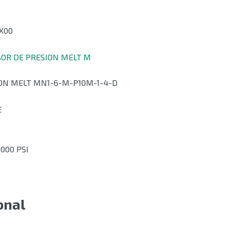
X00
ISOR DE PRESION MELT M
ON MELT MN1-6-M-P10M-1-4-D
E
000 PSI
onal