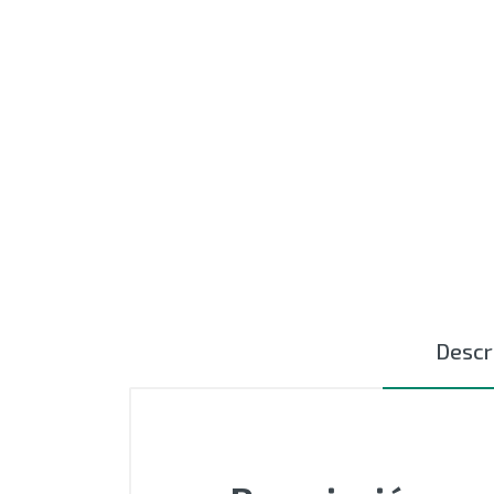
MOTORES
EXTRUSIÓN
COMPONENTES ELÉCTRICOS
CURSORES NYLON
CERÁMICAS TEXTILES
AUTOMATIZACIÓN - PLC
ACCESIORIOS
Descr
OUTLET
SIN CATEGORIZAR