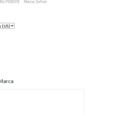
KU:
F008319
Marca:
Gefran
Marca