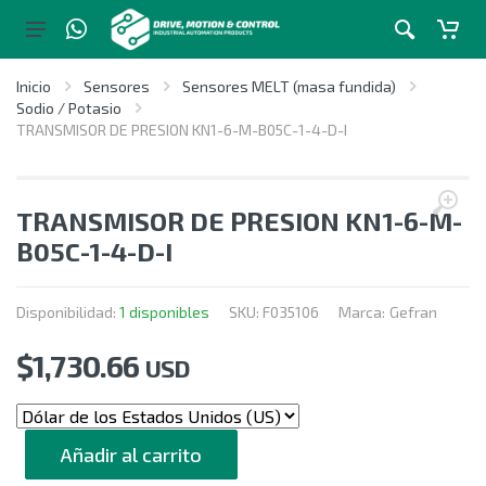
Inicio
Sensores
Sensores MELT (masa fundida)
Sodio / Potasio
TRANSMISOR DE PRESION KN1-6-M-B05C-1-4-D-I
TRANSMISOR DE PRESION KN1-6-M-
B05C-1-4-D-I
Disponibilidad:
1 disponibles
SKU:
F035106
Marca:
Gefran
$
1,730.66
USD
CANTIDAD
Añadir al carrito