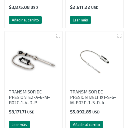
$
3,875.08
$
2,611.22
USD
USD
Añadir al carrito
Leer más
TRANSMISOR DE
TRANSMISOR DE
PRESION IE2-A-6-M-
PRESION MELT IX1-S-6-
B02C-1-4-D-P
M-B02D-1-5-D-4
$
3,171.71
$
5,092.85
USD
USD
Leer más
Añadir al carrito