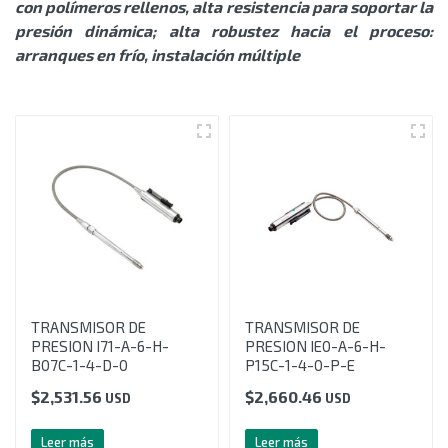
con polímeros rellenos, alta resistencia para soportar la
presión dinámica; alta robustez hacia el proceso:
arranques en frío, instalación múltiple
TRANSMISOR DE
TRANSMISOR DE
PRESION I71-A-6-H-
PRESION IE0-A-6-H-
B07C-1-4-D-0
P15C-1-4-0-P-E
$
2,531.56
$
2,660.46
USD
USD
Leer más
Leer más