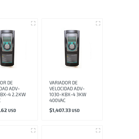
OR DE
VARIADOR DE
DAD ADV-
VELOCIDAD ADV-
BX-4 2.2KW
1030-KBX-4 3KW
C
400VAC
6.62
$
1,407.33
USD
USD