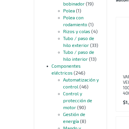
bobinador
(19)
Polea
(1)
Polea con
rodamiento
(1)
Rizos y colas
(4)
Tubo / paso de
hilo exterior
(33)
Tubo / paso de
hilo interior
(13)
Componentes
eléctricos
(246)
VA
Automatización y
VE
control
(46)
10
40
Control y
protección de
$
1
motor
(90)
Gestión de
energía
(8)
Mando y