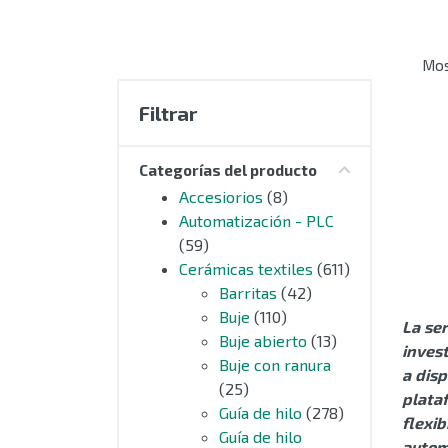
MOTORES
Mos
EXTRUSIÓN
Filtrar
COMPONENTES ELÉCTRICOS
CURSORES NYLON
Categorías del producto
Accesiorios
(8)
CERÁMICAS TEXTILES
Automatización - PLC
(59)
AUTOMATIZACIÓN - PLC
Cerámicas textiles
(611)
Barritas
(42)
ACCESIORIOS
Buje
(110)
La se
Buje abierto
(13)
inves
OUTLET
Buje con ranura
a dis
(25)
plata
SIN CATEGORIZAR
Guía de hilo
(278)
flexi
Guía de hilo
autom