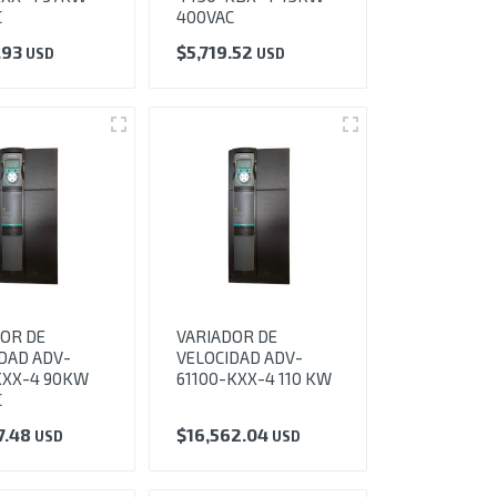
C
400VAC
.93
$
5,719.52
USD
USD
OR DE
VARIADOR DE
DAD ADV-
VELOCIDAD ADV-
KXX-4 90KW
61100-KXX-4 110 KW
C
7.48
$
16,562.04
USD
USD