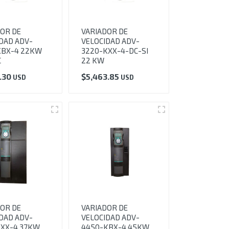
OR DE
VARIADOR DE
DAD ADV-
VELOCIDAD ADV-
KBX-4 22KW
3220-KXX-4-DC-SI
C
22 KW
.30
$
5,463.85
USD
USD
OR DE
VARIADOR DE
DAD ADV-
VELOCIDAD ADV-
KXX-4 37KW
4450-KBX-4 45KW