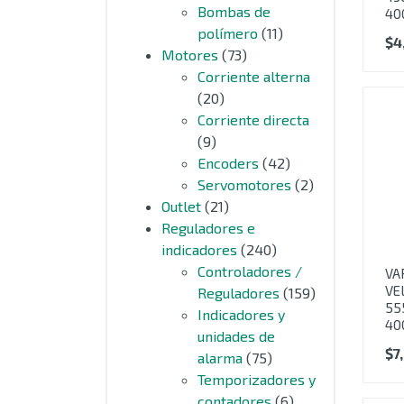
Bombas de
40
polímero
(11)
$
4
Motores
(73)
Corriente alterna
(20)
Corriente directa
(9)
Encoders
(42)
Servomotores
(2)
Outlet
(21)
Reguladores e
indicadores
(240)
Controladores /
VA
VE
Reguladores
(159)
55
Indicadores y
40
unidades de
$
7
alarma
(75)
Temporizadores y
contadores
(6)