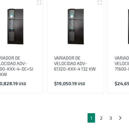
RIADOR DE
VARIADOR DE
VARIAD
LOCIDAD ADV-
VELOCIDAD ADV-
VELOCI
100-KXX-4-DC+SI
61320-KXX-4 132 KW
71600-
0KW
0,828.19
$
19,050.19
$
24,6
USD
USD
1
2
3