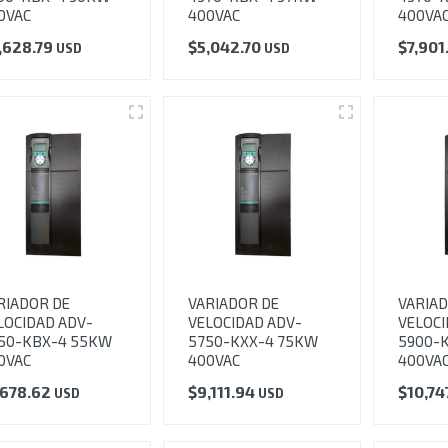
0VAC
400VAC
400VA
,628.79
$
5,042.70
$
7,901
USD
USD
RIADOR DE
VARIADOR DE
VARIAD
LOCIDAD ADV-
VELOCIDAD ADV-
VELOCI
50-KBX-4 55KW
5750-KXX-4 75KW
5900-
0VAC
400VAC
400VA
,678.62
$
9,111.94
$
10,74
USD
USD