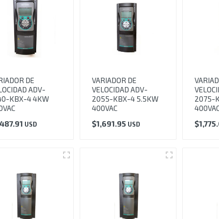
RIADOR DE
VARIADOR DE
VARIAD
LOCIDAD ADV-
VELOCIDAD ADV-
VELOCI
40-KBX-4 4KW
2055-KBX-4 5.5KW
2075-K
0VAC
400VAC
400VA
,487.91
$
1,691.95
$
1,775
USD
USD