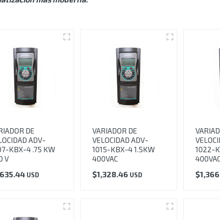
RIADOR DE
VARIADOR DE
VARIAD
LOCIDAD ADV-
VELOCIDAD ADV-
VELOCI
07-KBX-4 .75 KW
1015-KBX-4 1.5KW
1022-K
0 V
400VAC
400VA
,635.44
$
1,328.46
$
1,36
USD
USD