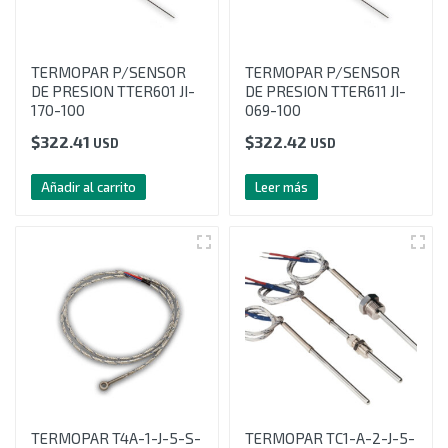
TERMOPAR P/SENSOR
TERMOPAR P/SENSOR
DE PRESION TTER601 JI-
DE PRESION TTER611 JI-
170-100
069-100
$
322.41
$
322.42
USD
USD
Añadir al carrito
Leer más
TERMOPAR T4A-1-J-5-S-
TERMOPAR TC1-A-2-J-5-