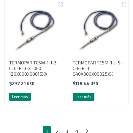
TERMOPAR TC5M-1-J-3-
TERMOPAR TC5M-1-J-5-
C-D-P-3-XT060
C-E-B-3
120X000X00015XX
040X000X00025XX
$
237.21
$
118.44
USD
USD
Leer más
Leer más
1
2
3
4