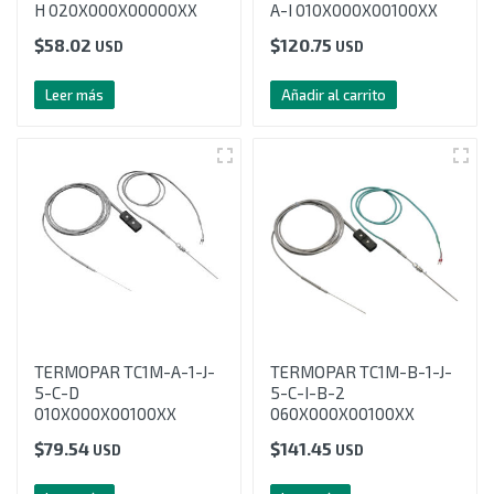
H 020X000X00000XX
A-I 010X000X00100XX
$
58.02
$
120.75
USD
USD
Leer más
Añadir al carrito
TERMOPAR TC1M-A-1-J-
TERMOPAR TC1M-B-1-J-
5-C-D
5-C-I-B-2
010X000X00100XX
060X000X00100XX
$
79.54
$
141.45
USD
USD