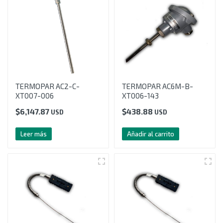
TERMOPAR AC2-C-
TERMOPAR AC6M-B-
XT007-006
XT006-143
$
6,147.87
$
438.88
USD
USD
Leer más
Añadir al carrito