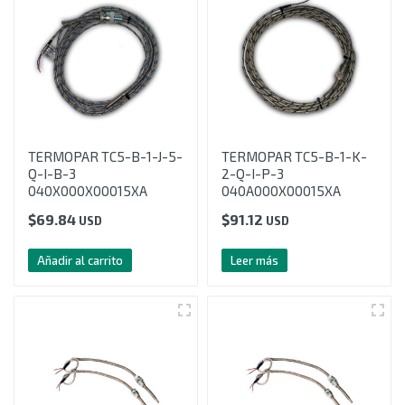
TERMOPAR TC5-B-1-J-5-
TERMOPAR TC5-B-1-K-
Q-I-B-3
2-Q-I-P-3
040X000X00015XA
040A000X00015XA
$
69.84
$
91.12
USD
USD
Añadir al carrito
Leer más