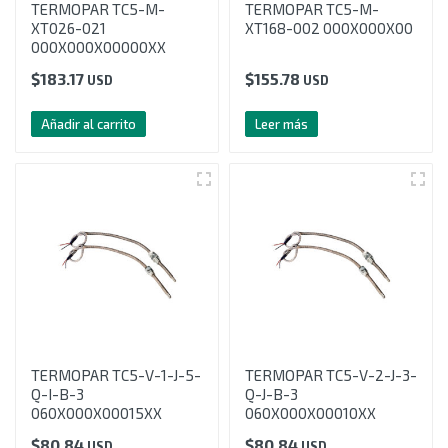
TERMOPAR TC5-M-
TERMOPAR TC5-M-
XT026-021
XT168-002 000X000X00
000X000X00000XX
$
183.17
$
155.78
USD
USD
Añadir al carrito
Leer más
TERMOPAR TC5-V-1-J-5-
TERMOPAR TC5-V-2-J-3-
Q-I-B-3
Q-J-B-3
060X000X00015XX
060X000X00010XX
$
80.84
$
80.84
USD
USD