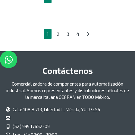
1
2
3
4
Contáctenos
Comercializadora de componentes para automatización
industrial. Somos representantes y distribuidores oficiales de
la marca italiana GEFRAN en TODO México.
Calle 108 B 713, Libertad II, Mérida, YU 97256
(52) 999 17652-09
Lun - Vie 08:00 - 18:00