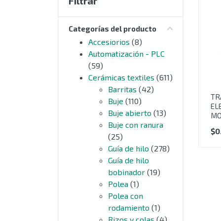
Filtrar
MOTORES
Categorías del producto
EXTRUSIÓN
Accesiorios
(8)
Automatización - PLC
COMPONENTES ELÉCTRICOS
(59)
Cerámicas textiles
(611)
CURSORES NYLON
Barritas
(42)
TR
Buje
(110)
CERÁMICAS TEXTILES
EL
Buje abierto
(13)
MO
Buje con ranura
AUTOMATIZACIÓN - PLC
$
0
(25)
Guía de hilo
(278)
ACCESIORIOS
Guía de hilo
bobinador
(19)
OUTLET
Polea
(1)
Polea con
SIN CATEGORIZAR
rodamiento
(1)
Rizos y colas
(4)